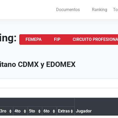
Documentos
Ranking
To
ing:
FEMEPA
FIP
CIRCUITO PROFESION
olitano CDMX y EDOMEX
3ro
4to
5to
6to
Extras
Jugador