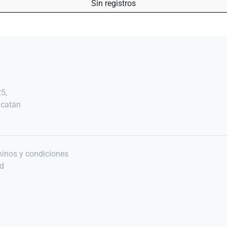
Sin registros
25,
ucatán
inos y condiciones
ad