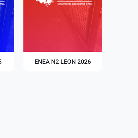
6
ENEA N2 LEON 2026