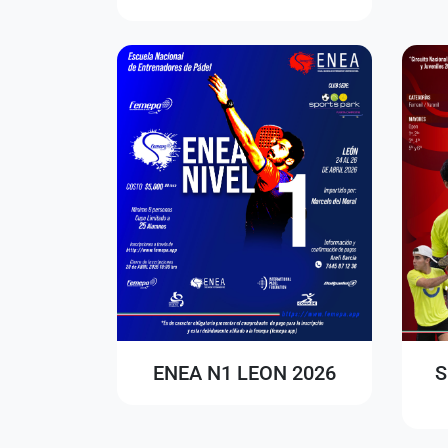
ENEA N1 LEON 2026
S