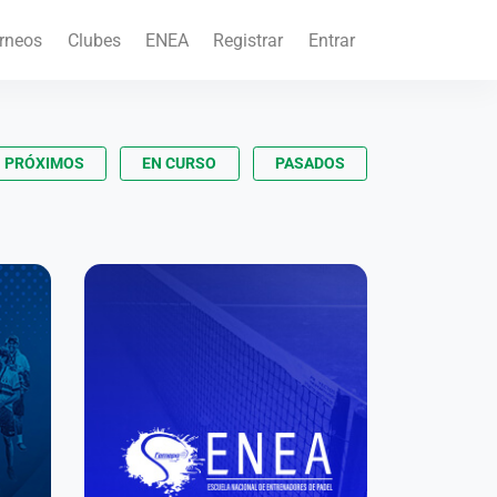
rneos
Clubes
ENEA
Registrar
Entrar
PRÓXIMOS
EN CURSO
PASADOS