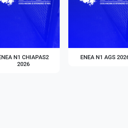
ENEA N1 CHIAPAS2
ENEA N1 AGS 202
2026