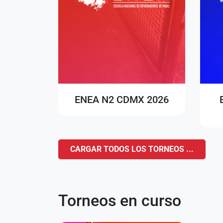
ENEA N2 CDMX 2026
CARGAR TODOS LOS TORNEOS ...
Torneos en curso