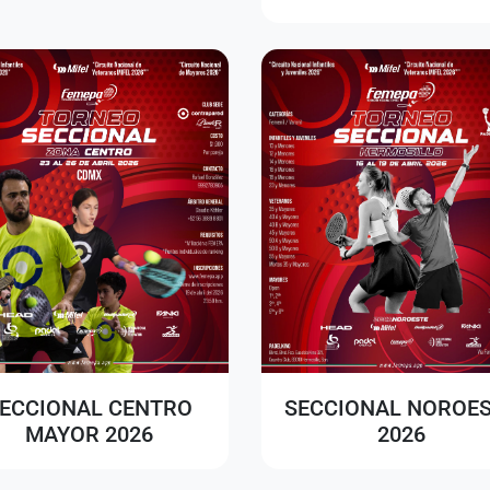
ECCIONAL CENTRO
SECCIONAL NOROE
MAYOR 2026
2026