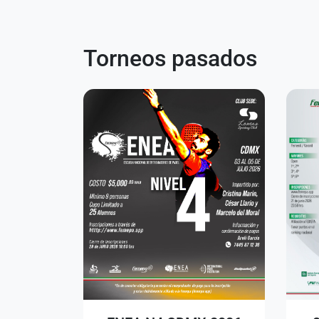
Torneos pasados