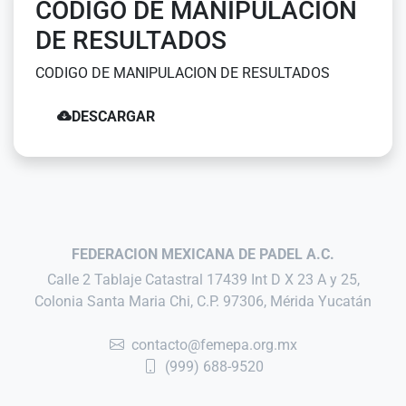
CODIGO DE MANIPULACION
DE RESULTADOS
CODIGO DE MANIPULACION DE RESULTADOS
DESCARGAR
FEDERACION MEXICANA DE PADEL A.C.
Calle 2 Tablaje Catastral 17439 Int D X 23 A y 25,
Colonia Santa Maria Chi, C.P. 97306, Mérida Yucatán
contacto@femepa.org.mx
(999) 688-9520