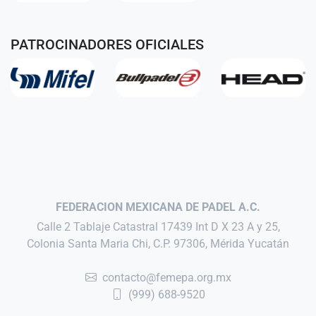
PATROCINADORES OFICIALES
FEDERACION MEXICANA DE PADEL A.C.
Calle 2 Tablaje Catastral 17439 Int D X 23 A y 25,
Colonia Santa Maria Chi, C.P. 97306, Mérida Yucatán
contacto@femepa.org.mx
(999) 688-9520